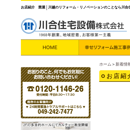
お店紹介 茜屋
川越のリフォーム・リノベーションのことなら川合
│
ホーム
＞
新着情
お店紹