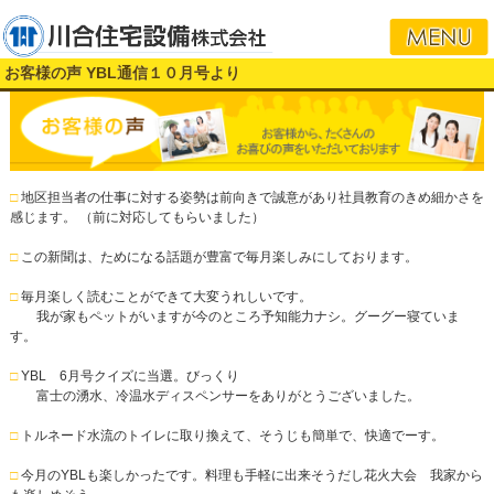
i
お客様の声 YBL通信１０月号より
□
地区担当者の仕事に対する姿勢は前向きで誠意があり社員教育のきめ細かさを
感じます。 （前に対応してもらいました）
□
この新聞は、ためになる話題が豊富で毎月楽しみにしております。
□
毎月楽しく読むことができて大変うれしいです。
我が家もペットがいますが今のところ予知能力ナシ。グーグー寝ていま
す。
□
YBL 6月号クイズに当選。びっくり
富士の湧水、冷温水ディスペンサーをありがとうございました。
□
トルネード水流のトイレに取り換えて、そうじも簡単で、快適でーす。
□
今月のYBLも楽しかったです。料理も手軽に出来そうだし花火大会 我家から