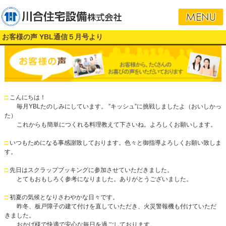
お客様の声 YBL通信５月号より
□
こんにちは！
毎月YBLたのしみにしています。 ”キッシュ”に挑戦しましたよ（おいしかっ
た）
これからも簡単につくれる料理教えて下さいね。よろしくお願いします。
□
いつもためになる事感謝致しております。色々と御指導よろしくお願い致しま
す。
□
先日はスクラップブッキングに参加させていただきました。
とてもおもしろく参考になりました。ありがとうございました。
□
初夏の気候となりさわやかな日々です。
昨冬、板戸障子の建て付けを直していただき、火災警報機も付けていただ
きました。
おかげ様で快適で安心な毎日を過ごしております。