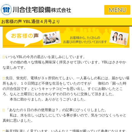
お客様の声 YBL通信４月号より
□
いつもYBLの今月の星占いを楽しみにしています。
その他の色々な情報も興味深く拝見させて頂いています。YBLはささやか
な楽しみです。
□
先日、蛍光灯、電球が３ヶ所切れてしまい、一人暮らしの私には、届かない場
所もあり、１０日間ほど不便な生活をしていたのですが 御社の「困った時
の川合住設です」というキャッチコピーを思い出し、すぐにお願いしたとこ
ろ、なんと土曜日にもかかわらずその日のうちに交換して頂きました。
本当に助かりました。ありがとうございました。
□
「あなたの１日の水の使用量は？」の記事にびっくりしました。
私は、水を出しっぱなしにしている事が多いので、気をつけなくっちゃと
真剣に思いました。
□
毎月YBL楽しく見ています。いろんなミニ情報が載っていて参考になります。