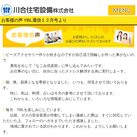
i
お客様の声 YBL通信１２月号より
□
ビーズアクセサリー作りが好きなのですが自己流で指輪しか作った事がないの
で
勇気を出して『なごみ倶楽部』に申し込んでみたいです。
お仕事のない日に 自分に合ったストレス解消する為に実行しま～す。
□
朝、晩、肌寒くなる季節となりました。 いつも、拝見させて頂いておりま
す。
特に、私は、料理、占いは今月の参考にさせて頂いております。
これからも、いろいろな情報楽しみにしています。
□
毎月 YBLを楽しみにしています。
以前、ガスの安全装置が作動してしまい連絡した際は、すぐに対応してい
ただいた上、フォローのハガキまでいただき感激しました。
地域に愛されている訳がわかります。これからも、よろしくお願いしま
す。