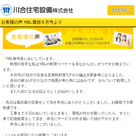
お客様の声 YBL通信６月号より
□
YBL毎号楽しみにしています。
料理の苦手な私はYBLの料理コーナーを見ながら少しずつですが覚えてい
ます。
今月号の”自分で出来る災害時対策”LPガス編は大変参考になりました。
自分の家もLPガスなので地震が来た時にはあわてず、おちついて処理した
いと思います。
またためになるお話よろしくおねがいします。
□
先日は風呂釜の交換をして頂き本当にありがとうございました。お蔭様で大変
快適です。
工事まで２日があいているとき全く、電気が付かず困っていたら、すぐに
来て応急処置をして頂き、本当にサービスが行き届いて頭が下がります。
本当にありがとうございました。
□
いつもお世話になり有難うございます。