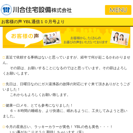
お客様の声 YBL通信１０月号より
□
直近で依頼する事柄はないと思っていますが、経年で何が起こるかわかりませ
ん。
その節は、お願いすることになるのではと思っています。その節はよろし
くお願いします。
□
先日は、日曜日なのにガス湯沸器の故障の対応にすぐ来て頂きありがとうござ
いました！
これからもよろしくお願い致します。
□
健康一口メモ、とても参考になりました！
６～８時間の睡眠を、より快適に、眠れるように、工夫してみようと思い
ました。
□
今月の星座占い、ラッキーカラーが黄色！ YBLの色も黄色・・・！
いい事がおこりそう☆ 期待しちゃいます（笑）