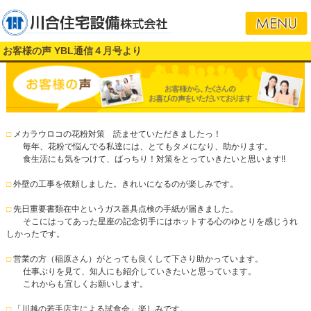
お客様の声 YBL通信４月号より
□
メカラウロコの花粉対策 読ませていただきましたっ！
毎年、花粉で悩んでる私達には、とてもタメになり、助かります。
食生活にも気をつけて、ばっちり！対策をとっていきたいと思います!!
□
外壁の工事を依頼しました。きれいになるのが楽しみです。
□
先日重要書類在中というガス器具点検の手紙が届きました。
そこにはってあった星座の記念切手にはホットする心のゆとりを感じうれ
しかったです。
□
営業の方（稲原さん）がとっても良くして下さり助かっています。
仕事ぶりを見て、知人にも紹介していきたいと思っています。
これからも宜しくお願いします。
□
「川越の若手店主による試食会」楽しみです。