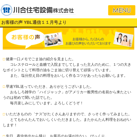
お客様の声 YBL通信１１月号より
□
健康一口メモでごま油の紹介を見ました。
コレステロールと血糖で入院までしてしまった主人のために、１つの大き
なポイントとして料理の油をごま油に切り替えて頑張っています。
また、塩分控え目の料理をおいしく作るコツがあったらお願いします。
□
早速YBL送っていただき、ありがとうございました。
おもしろ雑学の「ハイジャック」がアメリカ一般男性の名前から来たとい
うのは初めて聞いた話でした。
毎月楽しみにしています。よろしくどうぞ！
□
いただきものの゛ナス”がたくさんありますので、さっそく作ってみました。
とてもかんたんでおいしくいただきました。またかんたん料理をおねがい
します！
□
先日、夜中外出から帰り、お風呂のお湯が出ない。びっくり。