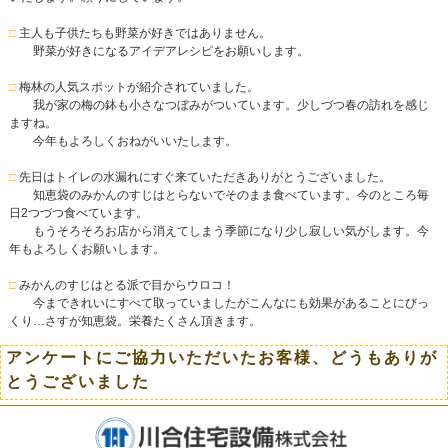
□
主人も子供たちも野菜が好きではありません。
野菜が好きになるアイデアレシピをお願いします。
□
梅林の人気スポットが紹介されていました。
我が家の梅の鉢も小さなつぼみがついています。少しづつ春の訪れを感じ
ますね。
今年もよろしくおねがいいたします。
□
先日はトイレの水漏れにすぐ来ていただきありがとうございました。
知恵袋のみかんのすじはとらないでそのまま食べています。今のところ毎
日2つづつ食べています。
もうそろそろお店から消えてしまう季節になり少し寂しい気がします。今
年もよろしくお願いします。
□
みかんのすじはとる派で目からウロコ！
今まできれいにすべて取っていましたがこんなにも効果があることにびっ
くり…さすが知恵袋。栄養たくさん頂きます。
アンケートにご協力いただいたお客様、どうもありが
とうございました