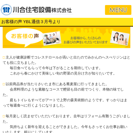
お客様の声 YBL通信３月号より
□
主人が健康診断でコレステロールが高いと出たのでみかんのへスぺリジンはと
ても役に立ちました。
毎日食べてもらって今年は下がることを期待しています。
これから春にかけて美味しい旬の野菜の見分け方が知りたいです。
□
以前商品券が当たりさいたま市にある蕎麦屋に行ってきました。
会席料理のような素敵なコースで鰹節も目の前でつくり、本物の味でし
た。
庭もトイレもすべてがアートで上野の森美術館のようです。すっかりはま
って毎週食べに行くようになりました。
□
毎月楽しく読ませていただいております。去年はリフォーム有難うございまし
た。
気持ちよく新年を迎えることができました。今年もさっそくお仕事お願い
いたします。頼りにしています。