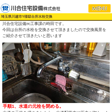
i
埼玉県川越市Y様邸台所水栓交換
川合住宅設備㈱工事課の時田です。
今回は台所の水栓を交換させて頂きましたので交換風景を
ご紹介させて頂きたいと思います
手順1、水道の元栓を閉める。