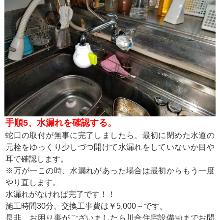
手順5、水漏れを確認する。
蛇口の取付が無事に完了しましたら、最初に閉めた水道の
元栓をゆっくり少しづつ開けて水漏れをしていないか目や
耳で確認します。
※万が一この時、水漏れがあった場合は最初からもう一度
やり直します。
水漏れがなければ完了です！！
施工時間30分、交換工事費は￥5,000～です。
是非、お困り事がございましたら川合住宅設備㈱までお問