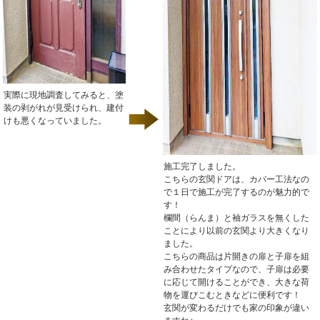
実際に現地調査してみると、塗
装の剥がれが見受けられ、建付
けも悪くなっていました。
施工完了しました。
こちらの玄関ドアは、カバー工法なの
で１日で施工が完了するのが魅力的で
す！
欄間（らんま）と袖ガラスを無くした
ことにより以前の玄関より大きくなり
ました。
こちらの商品は片開きの扉と子扉を組
み合わせたタイプなので、子扉は必要
に応じて開けることができ、大きな荷
物を運びこむときなどに便利です！
玄関が変わるだけでも家の印象が違い