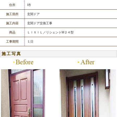
住所
I市
施工箇所
玄関ドア
施工内容
玄関ドア交換工事
商品
ＬＩＸＩＬ／リシェントM２４型
工事期間
１日
施工写真