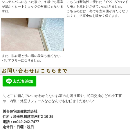
システムバスになった事で、冬場でも浴室
こちらは断熱性に優れた『YKK APのマド
が温かくヒートショックの対策にもなりま
リモ』を取付けさせていただきました。
すね。
こちらの窓は、冬でも室内側が冷たくなり
にくく、浴室全体を暖かく保てます。
また、脱衣場と洗い場の段差も無くなり、
バリアフリーになりました。
お問い合わせはこちらまで
＼ どこに頼んでいいかわからないお家のお困り事や、蛇口交換などの小工事
や、内装・外壁リフォームなどなんでもお任せください! ／
川合住宅設備株式会社
住所：埼玉県川越市岸町2-10-25
電話：㈹049-242-7477
定休日：日曜・祝日