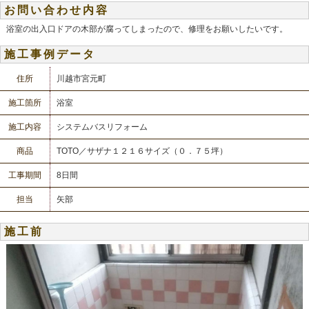
お問い合わせ内容
浴室の出入口ドアの木部が腐ってしまったので、修理をお願いしたいです。
施工事例データ
住所
川越市宮元町
施工箇所
浴室
施工内容
システムバスリフォーム
商品
TOTO／サザナ１２１６サイズ（０．７５坪）
工事期間
8日間
担当
矢部
施工前