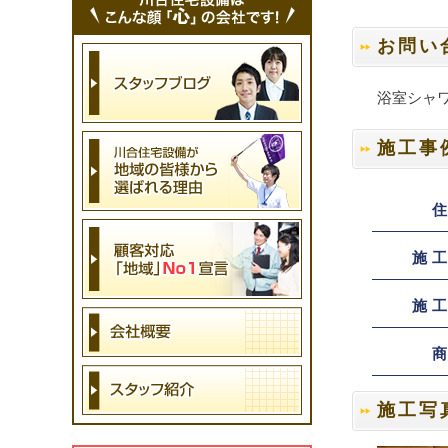
お問い
浴室シャ
施工事
施
施
施工写