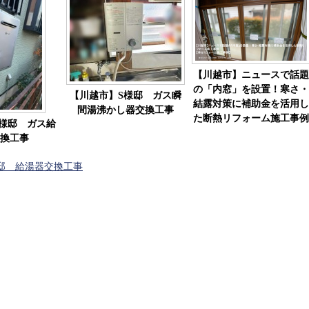
【川越市】ニュースで話題
の「内窓」を設置！寒さ・
【川越市】S様邸 ガス瞬
結露対策に補助金を活用し
間湯沸かし器交換工事
た断熱リフォーム施工事例
様邸 ガス給
換工事
邸 給湯器交換工事