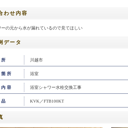
合わせ内容
ワーの元から水が漏れているので見てほしい
例データ
住所
川越市
工箇所
浴室
工内容
浴室シャワー水栓交換工事
商品
KVK／FTB100KT
真