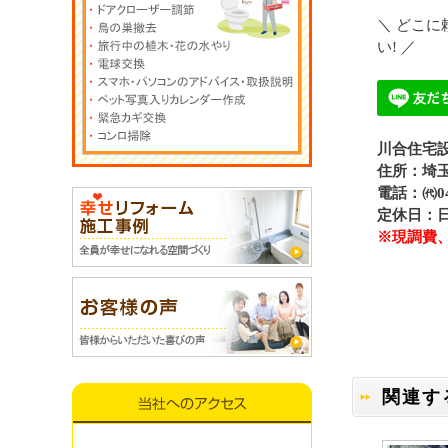
＼ どこ
い! ／
川合住宅
住所：埼玉
電話：㈹049
定休日：
※現調費
関連す