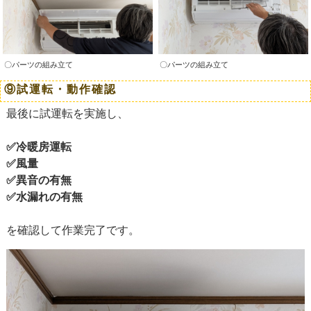
〇パーツの組み立て
〇パーツの組み立て
⑨試運転・動作確認
最後に試運転を実施し、
✅
冷暖房運転
✅
風量
✅
異音の有無
✅
水漏れの有無
を確認して作業完了です。