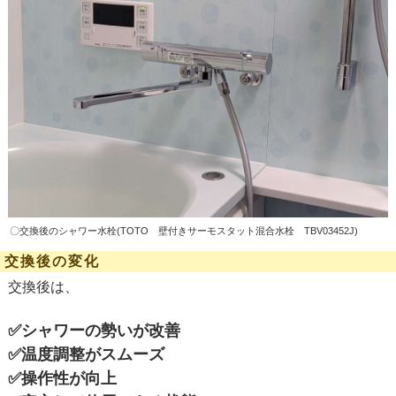
〇交換後のシャワー水栓(TOTO 壁付きサーモスタット混合水栓
TBV03452J)
交換後の変化
交換後は、
✅
シャワーの勢いが改善
✅
温度調整がスムーズ
✅
操作性が向上