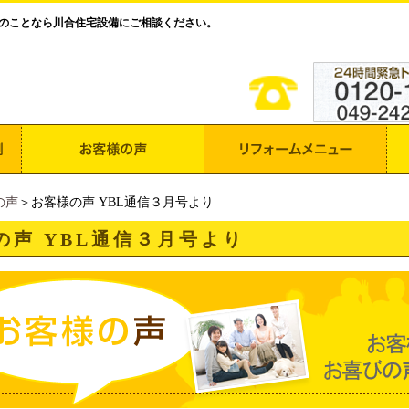
のことなら川合住宅設備にご相談ください。
の声
＞お客様の声 YBL通信３月号より
の声 YBL通信３月号より