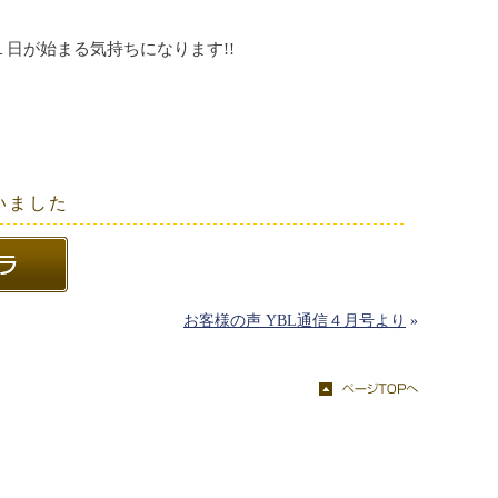
が始まる気持ちになります!!
いました
お客様の声 YBL通信４月号より
»