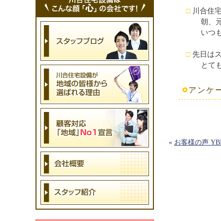
□
川合住宅
朝、元気
いつもあ
□
先日はス
とても楽
アンケ
«
お客様の声 Y