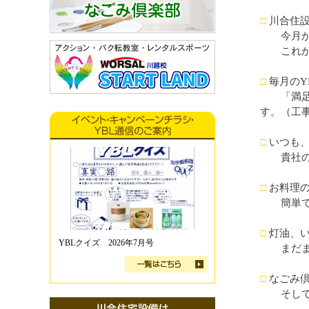
□
川合住設
今月から
これから
□
毎月のY
「満足リ
す。（工
□
いつも、
貴社の適
□
お料理の
簡単でお
□
灯油、い
YBLクイズ 2026年7月号
まだまだ
□
なごみ倶
そして川