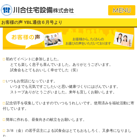
お客様の声 YBL通信６月号より
□
初めてイベントに参加しました。
とても楽しく息子も喜んでいました。ありがとうございます。
試食会もとてもおいしく幸せでした（笑）
□
いつもお世話になっています。
いつまでも元気ですごしたいと思い健康づくりにはげんでいます。
ストーブありがとうございました。来年も宜しくお願いします。
□
記念切手を収集していますのでいつもうれしいです。使用済みを福祉活動に寄
付しています。
□
簡単に作れる、昼食向きの献立をお願いします。
□
３/８（金）の若手店主による試食会はとてもおもしろく、又参考になりまし
た。