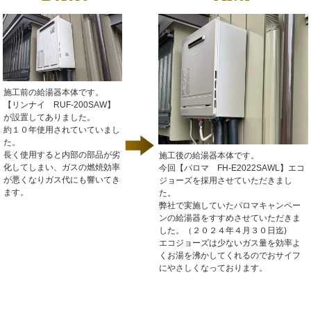
施工前の給湯器本体です。
【リンナイ RUF-200SAW】
が設置してありました。
約１０年使用されていていまし
た。
長く使用すると内部の部品が劣
施工後の給湯器本体です。
化してしまい、ガスの燃焼効率
今回【パロマ FH‐E2022SAWL】エコ
が悪くなりガス代にも響いてき
ジョーズを採用させていただきまし
ます。
た。
弊社で実施していたパロマキャンペー
ンの給湯器をすすめさせていただきま
した。（２０２４年４月３０日迄)
エコジョーズは少ないガス量を効率よ
くお湯を沸かしてくれるのでおサイフ
にやさしくなっております。