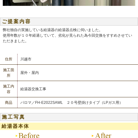
ご提案内容
弊社独自の実施している給湯器の給湯器点検に伺いました。
使用年数が１０年経過していて、劣化が見られた為今回交換をすすめさせてい
ただきました。
住所
川越市
施工箇
屋外・屋内
所
施工内
給湯器交換工事
容
商品
パロマ／FH‐E2022SAWL ２０号壁掛けタイプ（LPガス用）
施工写真
給湯器本体