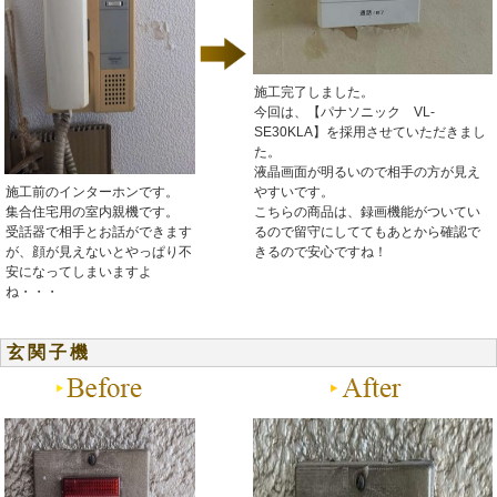
施工完了しました。
今回は、【パナソニック VL-
SE30KLA】を採用させていただきまし
た。
液晶画面が明るいので相手の方が見え
施工前のインターホンです。
やすいです。
集合住宅用の室内親機です。
こちらの商品は、録画機能がついてい
受話器で相手とお話ができます
るので留守にしててもあとから確認で
が、顔が見えないとやっぱり不
きるので安心ですね！
安になってしまいますよ
ね・・・
玄関子機