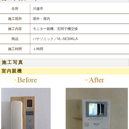
住所
川越市
施工箇所
屋外・屋内
施工内容
モニター親機、玄関子機交換
商品
パナソニック／VL-SE30KLA
施工時間
１時間
施工写真
室内親機