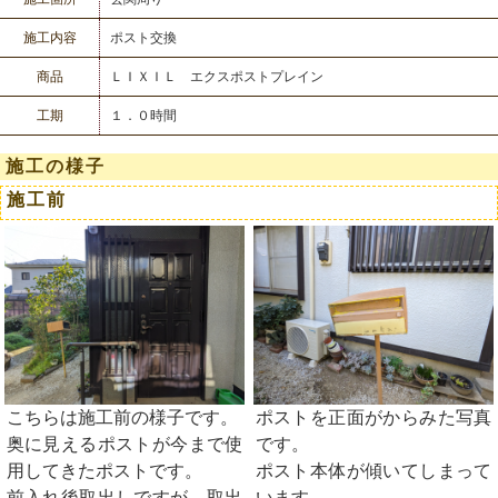
施工内容
ポスト交換
商品
ＬＩＸＩＬ エクスポストプレイン
工期
１．０時間
施工の様子
施工前
こちらは施工前の様子です。
ポストを正面がからみた写真
奥に見えるポストが今まで使
です。
用してきたポストです。
ポスト本体が傾いてしまって
前入れ後取出しですが、取出
います。