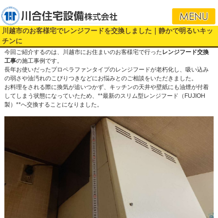
i
川越市のお客様宅でレンジフードを交換しました｜静かで明るいキッ
チンに
今回ご紹介するのは、川越市にお住まいのお客様宅で行った
レンジフード交換
工事
の施工事例です。
長年お使いだったプロペラファンタイプのレンジフードが老朽化し、吸い込み
の弱さや油汚れのこびりつきなどにお悩みとのご相談をいただきました。
お料理をされる際に換気が追いつかず、キッチンの天井や壁紙にも油煙が付着
してしまう状態になっていたため、**最新のスリム型レンジフード（FUJIOH
製）**へ交換することになりました。