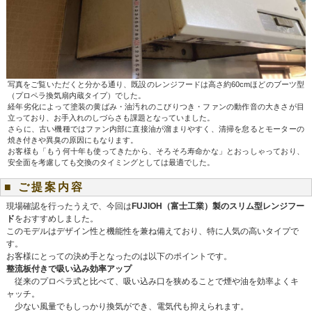
写真をご覧いただくと分かる通り、既設のレンジフードは高さ約60cmほどのブーツ型
（プロペラ換気扇内蔵タイプ）でした。
経年劣化によって塗装の黄ばみ・油汚れのこびりつき・ファンの動作音の大きさが目
立っており、お手入れのしづらさも課題となっていました。
さらに、古い機種ではファン内部に直接油が溜まりやすく、清掃を怠るとモーターの
焼き付きや異臭の原因にもなります。
お客様も「もう何十年も使ってきたから、そろそろ寿命かな」とおっしゃっており、
安全面を考慮しても交換のタイミングとしては最適でした。
■ ご提案内容
現場確認を行ったうえで、今回は
FUJIOH（富士工業）製のスリム型レンジフー
ド
をおすすめしました。
このモデルはデザイン性と機能性を兼ね備えており、特に人気の高いタイプで
す。
お客様にとっての決め手となったのは以下のポイントです。
整流板付きで吸い込み効率アップ
従来のプロペラ式と比べて、吸い込み口を狭めることで煙や油を効率よくキ
ャッチ。
少ない風量でもしっかり換気ができ、電気代も抑えられます。