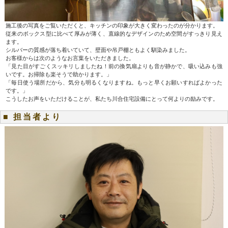
施工後の写真をご覧いただくと、キッチンの印象が大きく変わったのが分かります。
従来のボックス型に比べて厚みが薄く、直線的なデザインのため空間がすっきり見え
ます。
シルバーの質感が落ち着いていて、壁面や吊戸棚ともよく馴染みました。
お客様からは次のようなお言葉をいただきました。
「見た目がすごくスッキリしましたね！前の換気扇よりも音が静かで、吸い込みも強
いです。お掃除も楽そうで助かります。」
「毎日使う場所だから、気分も明るくなりますね。もっと早くお願いすればよかった
です。」
こうしたお声をいただけることが、私たち川合住宅設備にとって何よりの励みです。
■ 担当者より