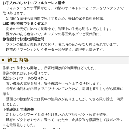
お手入れのしやすいフィルターレス構造
フィルターを外す手間がなく、内部のオイルトレーとファンをワンタッチで
取り外せます。
定期的な清掃も短時間で完了するため、毎日の家事負担を軽減。
LED照明搭載で明るく省エネ
従来の蛍光灯に比べて長寿命で、調理中の手元も明るく照らします。
温かみのある色合いで、キッチンの雰囲気もグッと現代的に。
静音設計で快適な調理空間
ファンの構造が改良されており、吸気時の音がかなり抑えられています。
以前の「ブーン」というモーター音が消え、調理中も快適です。
■ 施工内容
作業は午前中から開始し、所要時間は約2時間半ほどでした。
作業の流れは以下の通りです。
既設レンジフードの取り外し
古い機種の電源を切り、安全確認を行った上で取り外します。
長年の油汚れが内部までこびりついていたため、周囲を養生しながら慎重に
撤去。
壁面との接触部分には長年の油染みがありましたが、できる限り除去・清掃
しました。
下地確認と寸法調整
新しいレンジフードを取り付けるための下地やダクト位置を確認。
既存のダクトがやや左に寄っていたため、金具位置を微調整して設置バラン
スを最適化しました。