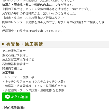
古いレンジフードの交換は「見た目の改善」だけでなく、
快適さ・安全性・省エネ性能の向上
にもつながります。
今回の工事では、キッチン全体の明るさと清潔感が一気にアップし、
お客様の毎日の料理時間がより楽しいものになりました。
川越市・狭山市・ふじみ野市など近隣エリアで、
同様のレンジフード交換をお考えの方は、ぜひ川合住宅設備までご相談くださ
い。
現場調査・お見積りは無料で承っております。
■ 有資格・施工実績
第二種電気工事士
液化石油ガス設備士
給水装置工事主任技術者
石油機器技術管理士
簡易内管施工士
施工実績
・レンジフード交換工事
・キッチンリフォーム（システムキッチン入替）
・給湯器・浴室乾燥機・トイレ・洗面化粧台交換
・外壁塗装・フェンス設置・屋根改修 など多数
川合住宅設備(株)