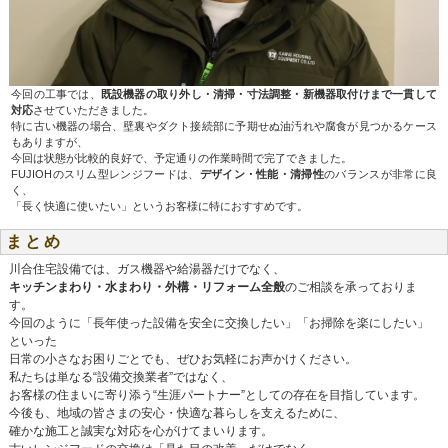
今回の工事では、
既設機器の取り外し・清掃・寸法調整・新機器取付けまで一貫して
対応
させていただきました。
特に古い機器の場合、壁裏やダクト接続部に予期せぬ油汚れや腐食が見つかるケース
もありますが、
今回は状態が比較的良好で、予定通りの作業時間で完了できました。
FUJIOHのスリム型レンジフードは、
デザイン・性能・清掃性
のバランスが非常に良
く、
「長く快適に使いたい」というお客様に特におすすめです。
まとめ
川合住宅設備では、ガス機器や給湯器だけでなく、
キッチンまわり・水まわり・外構・リフォーム全般
のご相談を承っておりま
す。
今回のように「長年使った設備を安全に交換したい」「お掃除を楽にしたい」
といった
日常の小さなお困りごとでも、ぜひお気軽にお声かけください。
私たちは単なる“設備交換業者”ではなく、
お客様の住まいに寄り添う“生涯パートナー”としての存在を目指しています。
今後も、地域の皆さまの安心・快適な暮らしを支えるために、
確かな施工と誠実な対応を心がけてまいります。