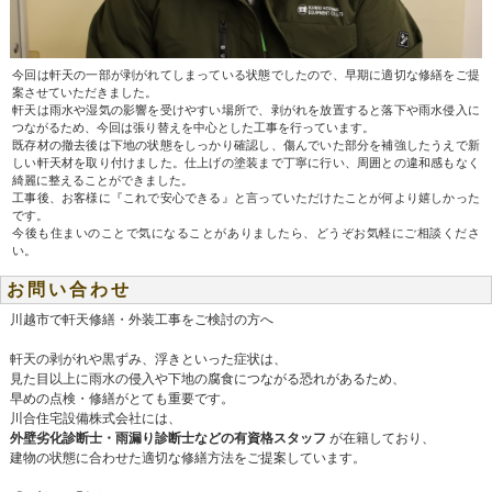
今回は軒天の一部が剥がれてしまっている状態でしたので、早期に適切な修繕をご提
案させていただきました。
軒天は雨水や湿気の影響を受けやすい場所で、剥がれを放置すると落下や雨水侵入に
つながるため、今回は張り替えを中心とした工事を行っています。
既存材の撤去後は下地の状態をしっかり確認し、傷んでいた部分を補強したうえで新
しい軒天材を取り付けました。仕上げの塗装まで丁寧に行い、周囲との違和感もなく
綺麗に整えることができました。
工事後、お客様に『これで安心できる』と言っていただけたことが何より嬉しかった
です。
今後も住まいのことで気になることがありましたら、どうぞお気軽にご相談くださ
い。
お問い合わせ
川越市で軒天修繕・外装工事をご検討の方へ
軒天の剥がれや黒ずみ、浮きといった症状は、
見た目以上に雨水の侵入や下地の腐食につながる恐れがあるため、
早めの点検・修繕がとても重要です。
川合住宅設備株式会社には、
外壁劣化診断士・雨漏り診断士などの有資格スタッフ
が在籍しており、
建物の状態に合わせた適切な修繕方法をご提案しています。