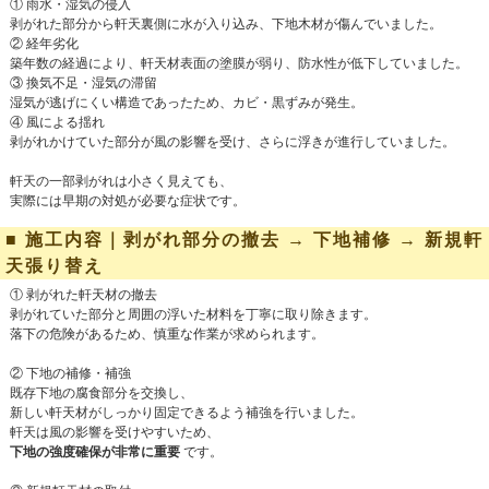
① 雨水・湿気の侵入
剥がれた部分から軒天裏側に水が入り込み、下地木材が傷んでいました。
② 経年劣化
築年数の経過により、軒天材表面の塗膜が弱り、防水性が低下していました。
③ 換気不足・湿気の滞留
湿気が逃げにくい構造であったため、カビ・黒ずみが発生。
④ 風による揺れ
剥がれかけていた部分が風の影響を受け、さらに浮きが進行していました。
軒天の一部剥がれは小さく見えても、
実際には早期の対処が必要な症状です。
■ 施工内容｜剥がれ部分の撤去 → 下地補修 → 新規軒
天張り替え
① 剥がれた軒天材の撤去
剥がれていた部分と周囲の浮いた材料を丁寧に取り除きます。
落下の危険があるため、慎重な作業が求められます。
② 下地の補修・補強
既存下地の腐食部分を交換し、
新しい軒天材がしっかり固定できるよう補強を行いました。
軒天は風の影響を受けやすいため、
下地の強度確保が非常に重要
です。