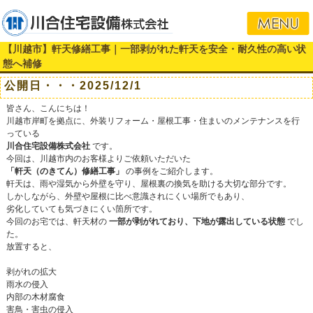
【川越市】軒天修繕工事｜一部剥がれた軒天を安全・耐久性の高い状
態へ補修
公開日・・・2025/12/1
皆さん、こんにちは！
川越市岸町を拠点に、外装リフォーム・屋根工事・住まいのメンテナンスを行
っている
川合住宅設備株式会社
です。
今回は、川越市内のお客様よりご依頼いただいた
「軒天（のきてん）修繕工事」
の事例をご紹介します。
軒天は、雨や湿気から外壁を守り、屋根裏の換気を助ける大切な部分です。
しかしながら、外壁や屋根に比べ意識されにくい場所でもあり、
劣化していても気づきにくい箇所です。
今回のお宅では、軒天材の
一部が剥がれており、下地が露出している状態
でし
た。
放置すると、
剥がれの拡大
雨水の侵入
内部の木材腐食
害鳥・害虫の侵入