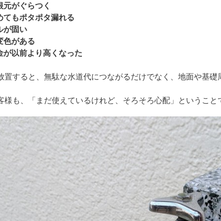
根元がぐらつく
めてもポタポタ漏れる
ルが固い
変色がある
金が以前より高くなった
放置すると、無駄な水道代につながるだけでなく、地面や基礎
客様も、「まだ使えているけれど、そろそろ心配」ということ