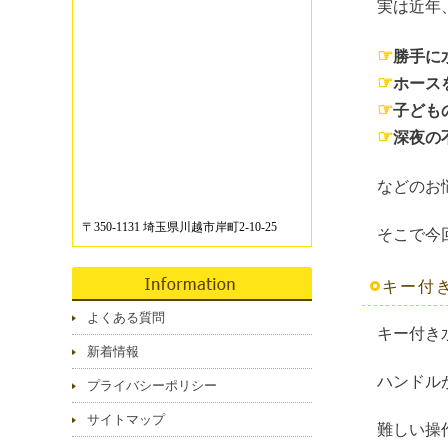
実は近年
☞
勝手に
☞
ホース
☞
子ども
☞
深夜の
などのお
〒350-1131 埼玉県川越市岸町2-10-25
そこで今
キー付
よくある質問
キー付き
新着情報
ハンドル
プライバシーポリシー
サイトマップ
難しい操