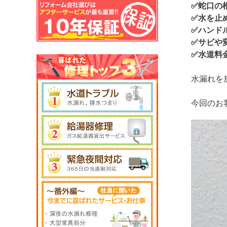
✅蛇口の
✅水を止
✅ハンド
✅サビや
✅水道料
水漏れを
今回のお