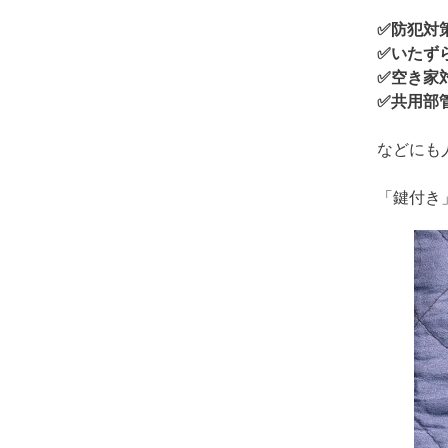
✅防犯対
✅いたず
✅空き家
✅共用部
などにも
「鍵付き