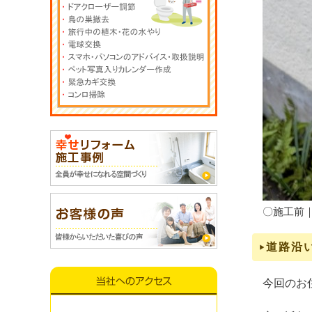
〇施工前
道路沿
今回のお