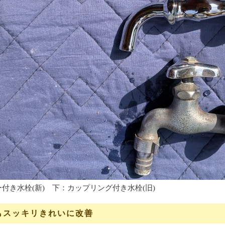
付き水栓(新) 下：カップリング付き水栓(旧)
もスッキリきれいに改善