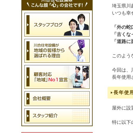
埼玉県川
いつも幸
「外の蛇
「古くな
「道路に
このよう
今回は、
長年使用
長年使
屋外に設
特に以下