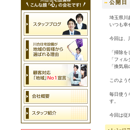
公開日・
埼玉県川
いつも幸
今回は、
「掃除を
「フィル
「換気扇
このよう
毎日使う
す。
今回は従