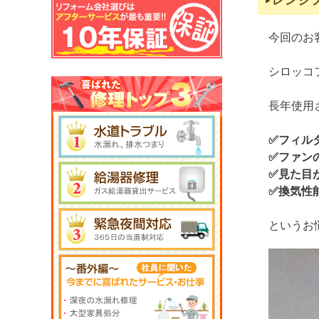
レンジ
今回のお
シロッコ
長年使用
✅フィル
✅ファン
✅見た目
✅換気性
というお