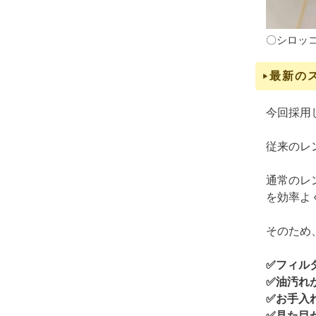
〇シロッ
最新の
今回採用
従来のレ
通常のレ
を効率よ
そのため
✅フィル
✅油汚れ
✅お手入
✅見た目