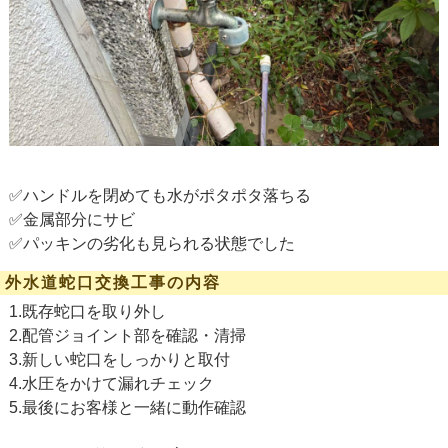
✅ハンドルを閉めても水がポタポタ落ちる
✅金属部分にサビ
✅パッキンの劣化も見られる状態でした
外水道蛇口交換工事の内容
1.既存蛇口を取り外し
2.配管ジョイント部を確認・清掃
3.新しい蛇口をしっかりと取付
4.水圧をかけて漏れチェック
5.最後にお客様と一緒に動作確認