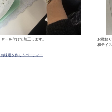
イヤーを付けて加工します。
お雛祭
和テイ
 お味噌を作ろうパーティー