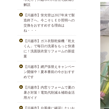
解説
【川越市】蛍光管は2027年末で製
造終了へ。今こそＬＥＤ照明への
交換をおすすめする理由は
ね・・・
【川越市】ガス衣類乾燥機「乾太
くん」で毎日の洗濯をもっと快適
に！洗面脱衣室リフォームの新提
案
【川越市】網戸張替えキャンペー
ン開催中！夏本番前の今がおすす
めです
【川越市】内窓リフォームで夏の
暑さ対策！電気代削減＆補助金活
用ガイド
【川越市】台風後に確認したいお