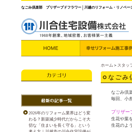
なごみ倶楽部 プリザーブドフラワー
川越のリフォーム・リノベー
│
ホーム
＞
スタッ
なごみ
なごみ倶
毎回、小
プリザー
2026年のリフォーム業界はどう変
生花や葉
わる？新築減少時代だからこそ大
生花のよ
切な「住まいを長く守る」という
考え方｜川越市の川合住宅設備が