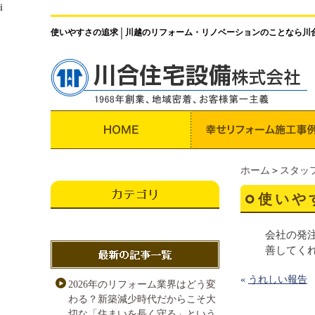
i
使いやすさの追求
川越のリフォーム・リノベーションのことなら川
│
ホーム
＞
スタッ
使いや
会社の発
善してく
«
うれしい報告
2026年のリフォーム業界はどう変
わる？新築減少時代だからこそ大
切な「住まいを長く守る」という