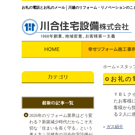
お礼の電話とお礼のメール
川越のリフォーム・リノベーションのこ
│
ホーム
＞
スタッ
お礼の
ＹＢＬク
たお客様
客様から
る２人に
2026年のリフォーム業界はどう変
わる？新築減少時代だからこそ大
«
ガス紹介
切な「住まいを長く守る」という
考え方｜川越市の川合住宅設備が