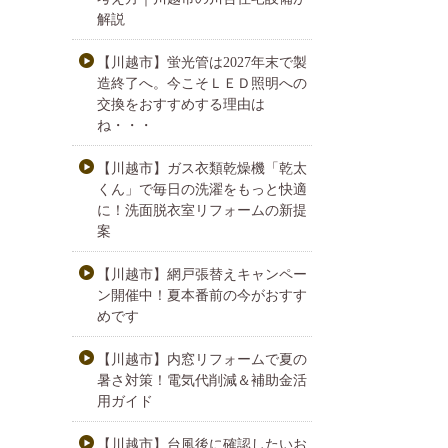
解説
【川越市】蛍光管は2027年末で製
造終了へ。今こそＬＥＤ照明への
交換をおすすめする理由は
ね・・・
【川越市】ガス衣類乾燥機「乾太
くん」で毎日の洗濯をもっと快適
に！洗面脱衣室リフォームの新提
案
【川越市】網戸張替えキャンペー
ン開催中！夏本番前の今がおすす
めです
【川越市】内窓リフォームで夏の
暑さ対策！電気代削減＆補助金活
用ガイド
【川越市】台風後に確認したいお