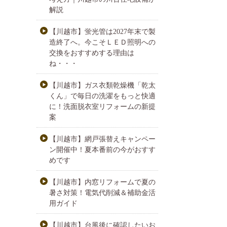
解説
【川越市】蛍光管は2027年末で製
造終了へ。今こそＬＥＤ照明への
交換をおすすめする理由は
ね・・・
【川越市】ガス衣類乾燥機「乾太
くん」で毎日の洗濯をもっと快適
に！洗面脱衣室リフォームの新提
案
【川越市】網戸張替えキャンペー
ン開催中！夏本番前の今がおすす
めです
【川越市】内窓リフォームで夏の
暑さ対策！電気代削減＆補助金活
用ガイド
【川越市】台風後に確認したいお