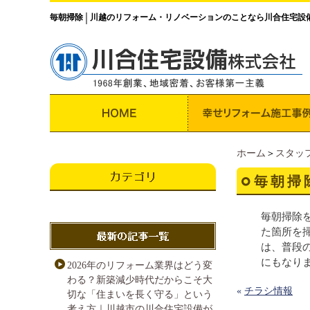
毎朝掃除
川越のリフォーム・リノベーションのことなら川合住宅設
│
ホーム
＞
スタッ
毎朝掃
毎朝掃除
た箇所を
は、普段
にもなり
2026年のリフォーム業界はどう変
わる？新築減少時代だからこそ大
«
チラシ情報
切な「住まいを長く守る」という
考え方｜川越市の川合住宅設備が