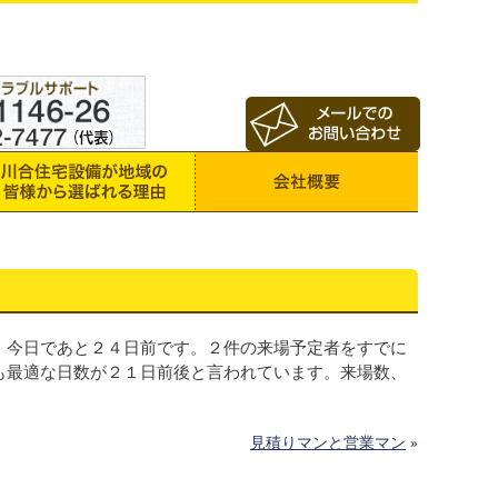
。今日であと２４日前です。２件の来場予定者をすでに
も最適な日数が２１日前後と言われています。来場数、
。
見積りマンと営業マン
»