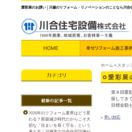
愛彩展のお誘い
川越のリフォーム・リノベーションのことなら川合
│
ホーム
＞
スタッ
愛彩展
第８回愛
探してき
目標金額
2026年のリフォーム業界はどう変
«
早い対応
わる？新築減少時代だからこそ大
切な「住まいを長く守る」という
考え方｜川越市の川合住宅設備が