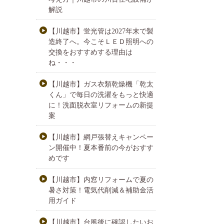
解説
【川越市】蛍光管は2027年末で製
造終了へ。今こそＬＥＤ照明への
交換をおすすめする理由は
ね・・・
【川越市】ガス衣類乾燥機「乾太
くん」で毎日の洗濯をもっと快適
に！洗面脱衣室リフォームの新提
案
【川越市】網戸張替えキャンペー
ン開催中！夏本番前の今がおすす
めです
【川越市】内窓リフォームで夏の
暑さ対策！電気代削減＆補助金活
用ガイド
【川越市】台風後に確認したいお