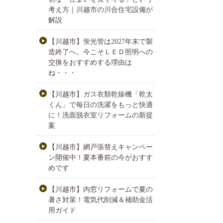
考え方｜川越市の川合住宅設備が
解説
【川越市】蛍光管は2027年末で製
造終了へ。今こそＬＥＤ照明への
交換をおすすめする理由は
ね・・・
【川越市】ガス衣類乾燥機「乾太
くん」で毎日の洗濯をもっと快適
に！洗面脱衣室リフォームの新提
案
【川越市】網戸張替えキャンペー
ン開催中！夏本番前の今がおすす
めです
【川越市】内窓リフォームで夏の
暑さ対策！電気代削減＆補助金活
用ガイド