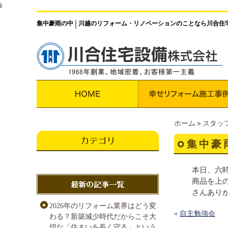
i
集中豪雨の中
川越のリフォーム・リノベーションのことなら川合住
│
ホーム
＞
スタッ
集中豪
本日、六
商品を上
さんあり
2026年のリフォーム業界はどう変
«
自主勉強会
わる？新築減少時代だからこそ大
切な「住まいを長く守る」という