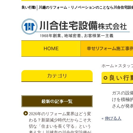
良い行動
川越のリフォーム・リノベーションのことなら川合住宅設
│
ホーム
＞
スタッ
良い行
ガスの設
けを積極
さんが発
2026年のリフォーム業界はどう変
«
伸びる人
わる？新築減少時代だからこそ大
切な「住まいを長く守る」という
考え方｜川越市の川合住宅設備が