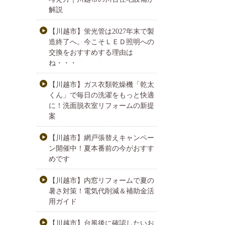
解説
【川越市】蛍光管は2027年末で製
造終了へ。今こそＬＥＤ照明への
交換をおすすめする理由は
ね・・・
【川越市】ガス衣類乾燥機「乾太
くん」で毎日の洗濯をもっと快適
に！洗面脱衣室リフォームの新提
案
【川越市】網戸張替えキャンペー
ン開催中！夏本番前の今がおすす
めです
【川越市】内窓リフォームで夏の
暑さ対策！電気代削減＆補助金活
用ガイド
【川越市】台風後に確認したいお