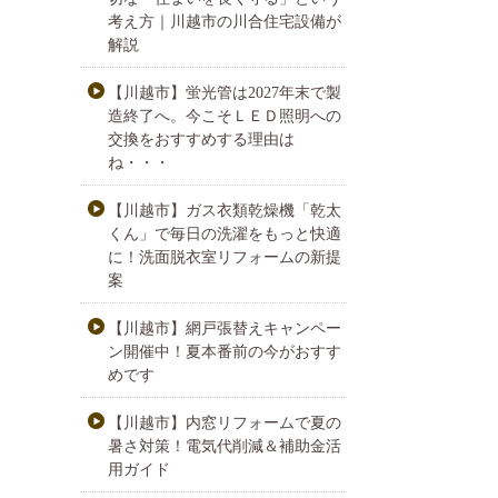
考え方｜川越市の川合住宅設備が
解説
【川越市】蛍光管は2027年末で製
造終了へ。今こそＬＥＤ照明への
交換をおすすめする理由は
ね・・・
【川越市】ガス衣類乾燥機「乾太
くん」で毎日の洗濯をもっと快適
に！洗面脱衣室リフォームの新提
案
【川越市】網戸張替えキャンペー
ン開催中！夏本番前の今がおすす
めです
【川越市】内窓リフォームで夏の
暑さ対策！電気代削減＆補助金活
用ガイド