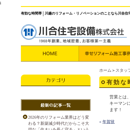
i
有効な時間帯
川越のリフォーム・リノベーションのことなら川合住
│
ホーム
＞
スタッ
有効な
営業とは
キーマン
ます！
2026年のリフォーム業界はどう変
«
年賀状
わる？新築減少時代だからこそ大
切な「住まいを長く守る」という