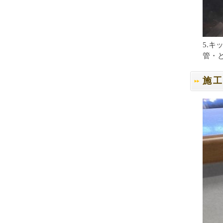
5.
管・
施