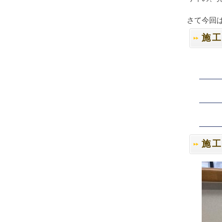
さて今回
施
施