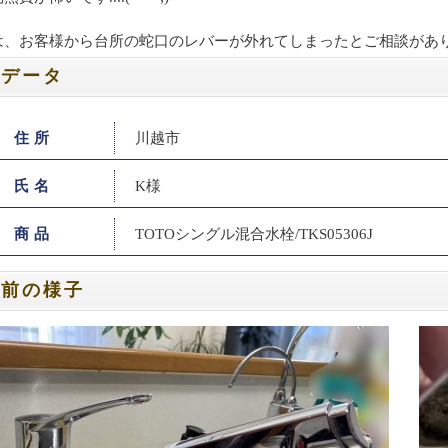
は、お客様から台所の蛇口のレバーが外れてしまったとご相談があ
工データ
住所
川越市
氏名
K様
商品
TOTOシングル混合水栓/TKS05306J
工前の様子