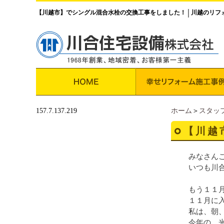
【川越市】でシングル混合水栓の交換工事をしました！
川越のリフ
│
157.7.137.219
ホーム
＞
スタッ
【川越
みなさん
いつも川合
もう１１
１１月に
私は、朝、
今年の、光熱