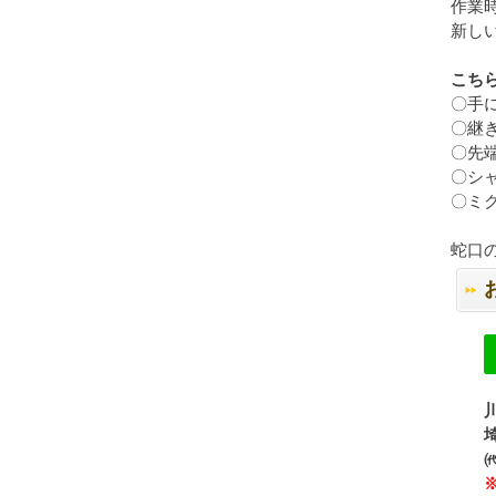
作業時
新し
こちら
〇手
〇継
〇先
〇シ
〇ミ
蛇口