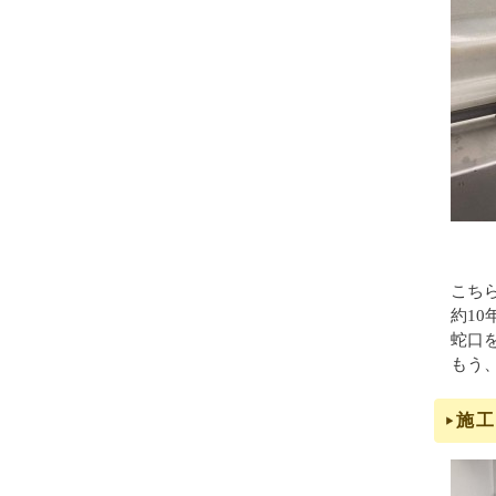
こち
約1
蛇口
もう
施工