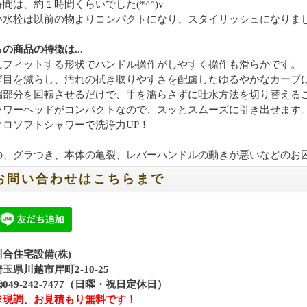
間は、約１時間くらいでした(*^^)v
い水栓は以前の物よりコンパクトになり、スタイリッシュになりまし
の商品の特徴は...
にフィットする形状でハンドル操作がしやすく操作も滑らかです。
ぎ目を減らし、汚れの拭き取りやすさを配慮したゆるやかなカーブ
端部分を回転させるだけで、手を濡らさずに吐水方法を切り替える
ャワーヘッドがコンパクトなので、スッとスムーズに引き出せます
クロソフトシャワーで洗浄力UP！
の、グラつき、本体の亀裂、レバーハンドルの動きが悪いなどのお
お問い合わせはこちらまで
川合住宅設備(株)
埼玉県川越市岸町2-10-25
㈹049-242-7477（日曜・祝日定休日）
※現調、お見積もり無料です！