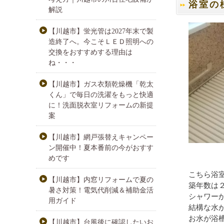
浴室の
解説
【川越市】蛍光管は2027年末で製
造終了へ。今こそＬＥＤ照明への
交換をおすすめする理由は
ね・・・
【川越市】ガス衣類乾燥機「乾太
くん」で毎日の洗濯をもっと快適
に！洗面脱衣室リフォームの新提
案
【川越市】網戸張替えキャンペー
ン開催中！夏本番前の今がおすす
めです
こちら浴
【川越市】内窓リフォームで夏の
築年数は
暑さ対策！電気代削減＆補助金活
シャワー
用ガイド
結構な水
お水が浴槽
【川越市】台風後に確認したいお