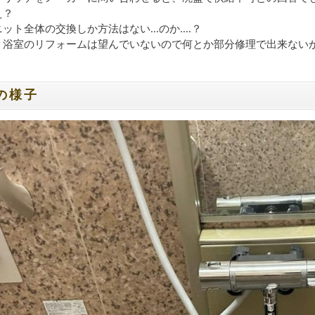
え？
ット全体の交換しか方法はない...のか....？
、浴室のリフォームは望んでいないので何とか部分修理で出来ない
の様子