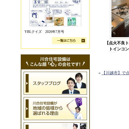
YBLクイズ 2026年7月号
【点火不良ト
トインコン
«
【川越市】で