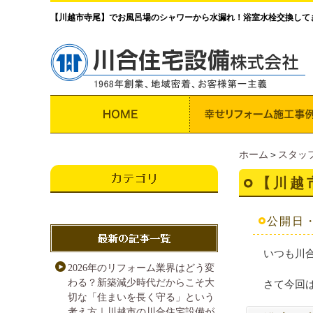
【川越市寺尾】でお風呂場のシャワーから水漏れ！浴室水栓交換して
ホーム
＞
スタッ
【川越
公開日・・
いつも川合
2026年のリフォーム業界はどう変
わる？新築減少時代だからこそ大
さて今回
切な「住まいを長く守る」という
考え方｜川越市の川合住宅設備が