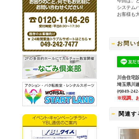
今回は、
システム
お客様も大
お問い
川合住宅設
埼玉県川越市
㈹049-2
※現調、
関連す