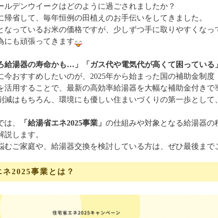
ールデンウイークはどのように過ごされましたか？
に帰省して、毎年恒例の田植えのお手伝いをしてきました。
となっているお米の価格ですが、少しずつ手に取りやすくなっ
為にも頑張ってきます
ろ給湯器の寿命かも…」「ガス代や電気代が高くて困っている
に今おすすめしたいのが、2025年から始まった国の補助金制度
を活用することで、最新の高効率給湯器を大幅な補助金付きで
削減はもちろん、環境にも優しい住まいづくりの第一歩として
では、
「給湯省エネ2025事業」
の仕組みや対象となる給湯器の
解説します。
悩むご家庭や、給湯器交換を検討している方は、ぜひ最後まで
ネ2025事業とは？