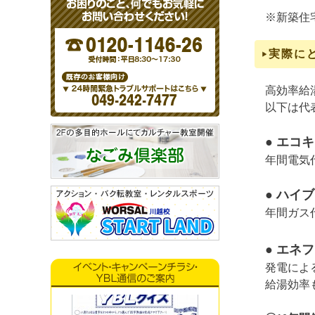
※新築住
実際に
高効率給
以下は代
● エコ
年間電気代
● ハイ
年間ガス代：
● エネ
発電による
給湯効率