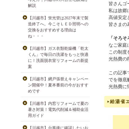
皆さんゴ
解説
私は故郷
高値安定
【川越市】蛍光管は2027年末で製
造終了へ。今こそＬＥＤ照明への
皆さまの
交換をおすすめする理由は
ね・・・
「そろそ
なご家庭
【川越市】ガス衣類乾燥機「乾太
この制度
くん」で毎日の洗濯をもっと快適
光熱費の
に！洗面脱衣室リフォームの新提
案
この記事
【川越市】網戸張替えキャンペー
でを徹底
ン開催中！夏本番前の今がおすす
光熱費に
めです
給湯省エ
【川越市】内窓リフォームで夏の
暑さ対策！電気代削減＆補助金活
用ガイド
【川越市】台風後に確認したいお