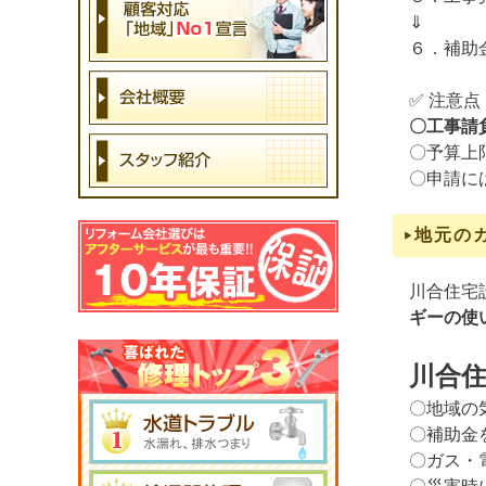
⇓
６．補助
✅ 注意点
〇工事請
〇予算上
〇申請に
地元の
川合住宅
ギーの使
川合住
〇地域の
〇補助金
〇ガス・