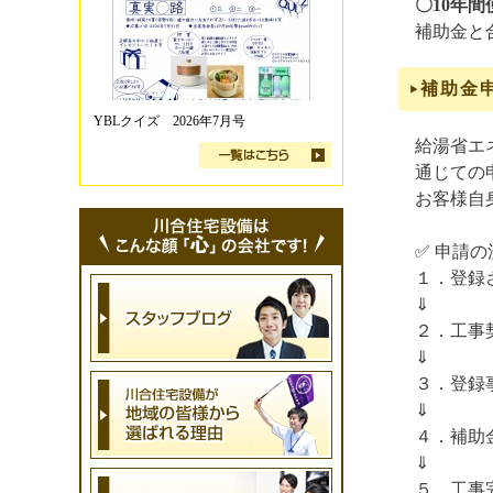
〇10年間
補助金と
補助金
YBLクイズ 2026年7月号
給湯省エ
通じての
お客様自
✅ 申請の
１．登録
⇓
２．工事
⇓
３．登録
⇓
４．補助
⇓
５．工事