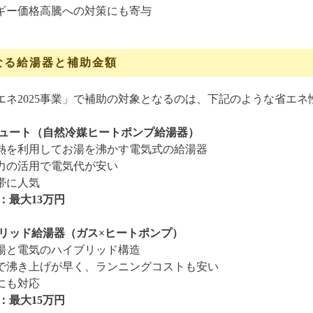
ギー価格高騰への対策にも寄与
なる給湯器と補助金額
エネ2025事業」で補助の対象となるのは、下記のような省エ
キュート（自然冷媒ヒートポンプ給湯器）
熱を利用してお湯を沸かす電気式の給湯器
力の活用で電気代が安い
帯に人気
：最大13万円
ブリッド給湯器（ガス×ヒートポンプ）
湯と電気のハイブリッド構造
で沸き上げが早く、ランニングコストも安い
にも対応
：最大15万円