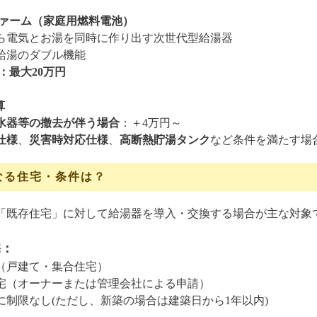
ファーム（家庭用燃料電池）
ら電気とお湯を同時に作り出す次世代型給湯器
給湯のダブル機能
：最大20万円
算
水器等の撤去が伴う場合
：＋4万円～
仕様
、
災害時対応仕様
、
高断熱貯湯タンク
など条件を満たす場
なる住宅・条件は？
「既存住宅」に対して給湯器を導入・交換する場合が主な対象
宅：
（戸建て・集合住宅）
宅（オーナーまたは管理会社による申請）
に制限なし(ただし、新築の場合は建築日から1年以内)