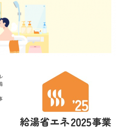
ル
備
事