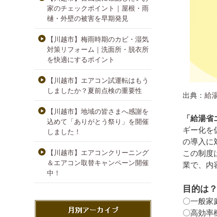
家のチェックポイント｜屋根・雨
樋・外壁の被害を早期発見
【川越市】梅雨時期のカビ・湿気
対策リフォーム｜洗面所・脱衣所
を快適にするポイント
【川越市】エアコン試運転はもう
しましたか？夏前点検の重要性
出典：
給湯
【川越市】地域の皆さまへ感謝を
「給湯省エ
込めて「ありがとう祭り」を開催
ギー化を
しました！
の導入に
【川越市】エアコンクリーニング
この制度
＆エアコン取替キャンペーン開催
業で、内
中！
目的は
〇一般家
〇高効率