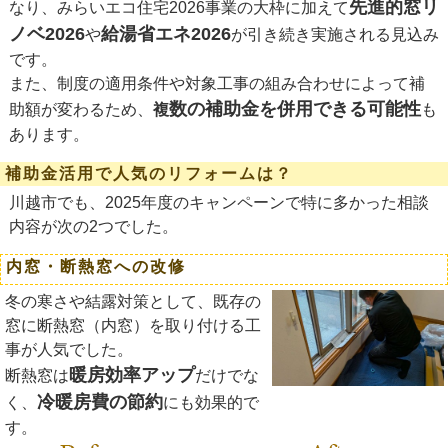
先進的窓リ
なり、みらいエコ住宅2026事業の大枠に加えて
ノベ2026
給湯省エネ2026
や
が引き続き実施される見込み
です。
また、制度の適用条件や対象工事の組み合わせによって補
数の補助金を併用できる可能性
助額が変わるため、
複
も
あります。
補助金活用で人気のリフォームは？
川越市でも、2025年度のキャンペーンで特に多かった相談
内容が次の2つでした。
内窓・断熱窓への改修
冬の寒さや結露対策として、既存の
窓に断熱窓（内窓）を取り付ける工
事が人気でした。
暖房効率アップ
断熱窓は
だけでな
冷暖房費の節約
く、
にも効果的で
す。