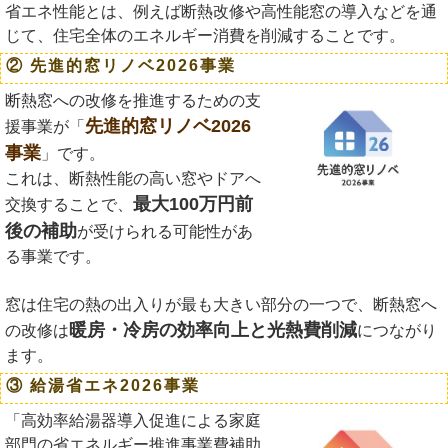
省エネ性能とは、例えば断熱改修や高性能窓の導入などを通
じて、住宅全体のエネルギー消費を削減することです。
② 先進的窓リノベ2026事業
断熱窓への改修を推進するための支
先進的窓リノベ2026
援事業が「
事業
」です。
これは、断熱性能の高い窓やドアへ
最大100万円前
交換することで、
後の補助
が受けられる可能性があ
る事業です。
窓は住宅の熱の出入りが最も大きい部分の一つで、断熱窓へ
暖房・冷房の効率向上と光熱費削減
の改修は
につながり
ます。
③ 給湯省エネ2026事業
「高効率給湯器導入促進による家庭
部門の省エネルギー推進事業費補助