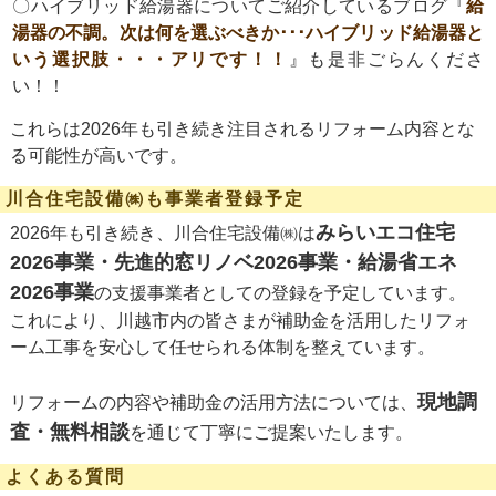
〇ハイブリッド給湯器についてご紹介しているブログ『
給
湯器の不調。次は何を選ぶべきか･･･ハイブリッド給湯器と
いう選択肢・・・アリです！！
』も是非ごらんくださ
い！！
これらは2026年も引き続き注目されるリフォーム内容とな
る可能性が高いです。
川合住宅設備㈱も事業者登録予定
みらいエコ住宅
2026年も引き続き、川合住宅設備㈱は
2026事業
・
先進的窓リノベ2026事業
・
給湯省エネ
2026事業
の支援事業者としての登録を予定しています。
これにより、川越市内の皆さまが補助金を活用したリフォ
ーム工事を安心して任せられる体制を整えています。
現地調
リフォームの内容や補助金の活用方法については、
査・無料相談
を通じて丁寧にご提案いたします。
よくある質問