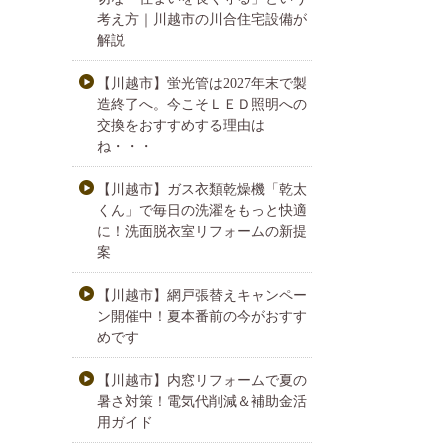
考え方｜川越市の川合住宅設備が
解説
【川越市】蛍光管は2027年末で製
造終了へ。今こそＬＥＤ照明への
交換をおすすめする理由は
ね・・・
【川越市】ガス衣類乾燥機「乾太
くん」で毎日の洗濯をもっと快適
に！洗面脱衣室リフォームの新提
案
【川越市】網戸張替えキャンペー
ン開催中！夏本番前の今がおすす
めです
【川越市】内窓リフォームで夏の
暑さ対策！電気代削減＆補助金活
用ガイド