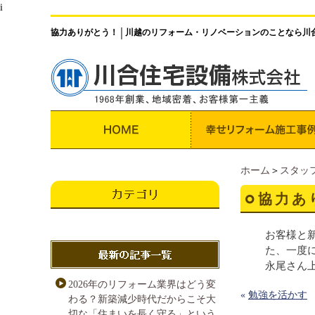
i
協力ありがとう！
川越のリフォーム・リノベーションのことなら川
│
ホーム
＞
スタッ
協力あ
お客様と
た、一度
永尾さん
2026年のリフォーム業界はどう変
«
勉強を活かす
わる？新築減少時代だからこそ大
切な「住まいを長く守る」という