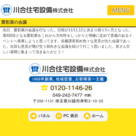
愛彩展の会議
先日、愛彩展の会議を行なった。日程が11/11,12と決まり残り3ヶ月となった。
第9回目となる愛彩展をこれから方向性をしっかりと明確に定めて意義のあるイ
ベントへ発展しようと思ってます。佐藤課長初め色々な意見が出た会議であっ
た。次回も意見が飛び交う前向きな会議を続けて行こう思いました。皆さん忙
しい昼間に集まって頂きありがとう！
パネル
PC 表示
ホーム