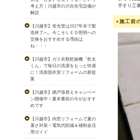
手すり工
考え方｜川越市の川合住宅設備が
解説
施工前
【川越市】蛍光管は2027年末で製
造終了へ。今こそＬＥＤ照明への
交換をおすすめする理由は
ね・・・
【川越市】ガス衣類乾燥機「乾太
くん」で毎日の洗濯をもっと快適
に！洗面脱衣室リフォームの新提
案
【川越市】網戸張替えキャンペー
ン開催中！夏本番前の今がおすす
めです
【川越市】内窓リフォームで夏の
暑さ対策！電気代削減＆補助金活
用ガイド