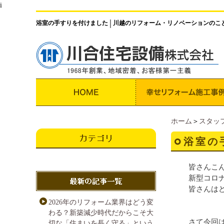
i
浴室の手すりを付けました
川越のリフォーム・リノベーションのこ
│
ホーム
＞
スタッ
浴室の
皆さんこ
新型コロ
皆さんは
2026年のリフォーム業界はどう変
わる？新築減少時代だからこそ大
さて今回
切な「住まいを長く守る」という