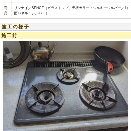
商
リンナイ／SENCE（ガラストップ、天板カラー：シルキーシルバー／前
品
面パネル：シルバー）
施工の様子
施工前