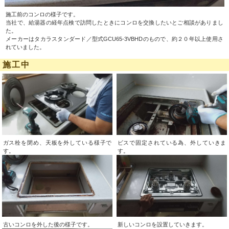
施工前のコンロの様子です。
当社で、給湯器の経年点検で訪問したときにコンロを交換したいとご相談がありまし
た。
メーカーはタカラスタンダード／型式GCU65-3VBHDのもので、約２０年以上使用さ
れていました。
施工中
ガス栓を閉め、天板を外している様子で
ビスで固定されている為、外していきま
す。
す。
古いコンロを外した後の様子です。
新しいコンロを設置していきます。