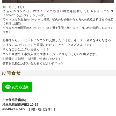
施工完了しました。
こちらのコンロは、Wワイド火力や便利機能を搭載したビルトインコンロ
「SENCE（センス）」シリーズ。
ワイド火力を左右のバーナーに搭載。強火の炒め物からとろ火の煮込み料理まで幅広
く料理に対応し
グリルが水無両面焼きですので、魚を返す手間も無くなり、ガス代の節約にもなりま
すね♪
お客様から、「ビルトインコンロ交換したいけど、キッチン全体をやらなきゃ
いけないんでしょ？」と質問いただくことが、ときどきあります。
そんなことはございません！！！
コンロ単体で工事費入れて大体１０万～２０万円くらいで出来ます。
お時間も２時間～３時間で出来ちゃいます！
是非お気軽にお問い合わせください(*^^)v☆
お問合せ
川合住宅設備(株)
埼玉県川越市岸町2-10-25
㈹049-242-7477（日曜・祝日定休日）