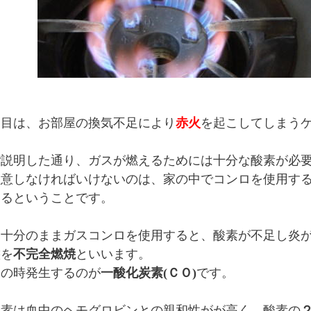
つ目は、お部屋の換気不足により
赤火
を起こしてしまう
ご説明した通り、ガスが燃えるためには十分な酸素が必
注意しなければいけないのは、家の中でコンロを使用す
あるということです。
不十分のままガスコンロを使用すると、酸素が不足し炎
態を
不完全燃焼
といいます。
この時発生するのが
一酸化炭素(ＣＯ)
です。
炭素は血中のヘモグロビンとの親和性がが高く、酸素の