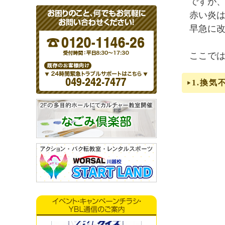
ですが
赤い炎
早急に
ここで
1.換