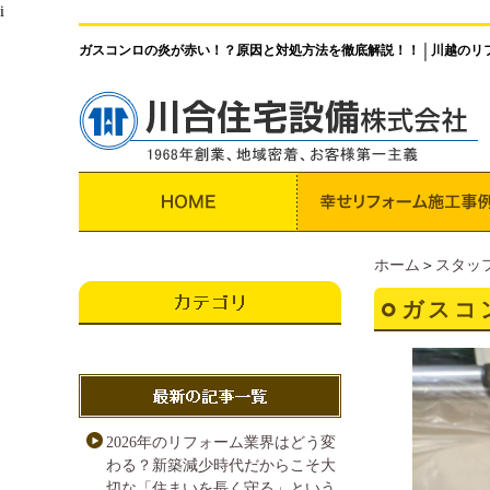
i
ガスコンロの炎が赤い！？原因と対処方法を徹底解説！！
川越のリ
│
ホーム
＞
スタッ
ガスコ
2026年のリフォーム業界はどう変
わる？新築減少時代だからこそ大
切な「住まいを長く守る」という