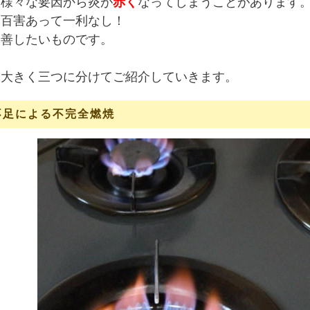
、様々な要因から炎が
赤く
なってしまうことがあります
は百害あって一利なし！
改善したいものです。
は大きく三つに分けてご紹介していきます。
気不足による不完全燃焼