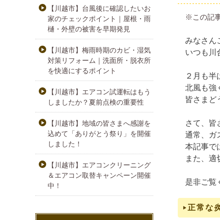
【川越市】台風後に確認したいお
※この記
家のチェックポイント｜屋根・雨
樋・外壁の被害を早期発見
みなさん
【川越市】梅雨時期のカビ・湿気
いつも川
対策リフォーム｜洗面所・脱衣所
を快適にするポイント
２月も半
北風も強
【川越市】エアコン試運転はもう
皆さまど
しましたか？夏前点検の重要性
さて、皆
【川越市】地域の皆さまへ感謝を
込めて「ありがとう祭り」を開催
通常、ガ
しました！
本記事で
また、適
【川越市】エアコンクリーニング
＆エアコン取替キャンペーン開催
是非ご覧
中！
正常な