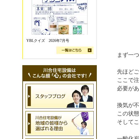
YBLクイズ 2026年7月号
まず一
先ほど
ここで
必要が
換気が
この状
そして
一酸化