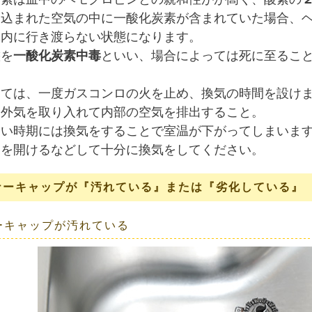
り込まれた空気の中に一酸化炭素が含まれていた場合、
体内に行き渡らない状態になります。
態を
一酸化炭素中毒
といい、場合によっては死に至るこ
しては、一度ガスコンロの火を止め、換気の時間を設け
は外気を取り入れて内部の空気を排出すること。
寒い時期には換気をすることで室温が下がってしまいま
窓を開けるなどして十分に換気をしてください。
ーナーキャップが『汚れている』または『劣化している』
ーキャップが汚れている