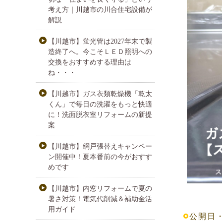
考え方｜川越市の川合住宅設備が
解説
【川越市】蛍光管は2027年末で製
造終了へ。今こそＬＥＤ照明への
交換をおすすめする理由は
ね・・・
【川越市】ガス衣類乾燥機「乾太
くん」で毎日の洗濯をもっと快適
に！洗面脱衣室リフォームの新提
案
【川越市】網戸張替えキャンペー
ン開催中！夏本番前の今がおすす
めです
【川越市】内窓リフォームで夏の
暑さ対策！電気代削減＆補助金活
用ガイド
公開日・・