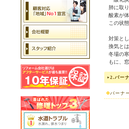
肺に取
酸素が
この状
対策と
換気と
冬場の
もに、
2.バ
バーナ