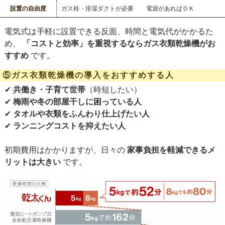
設置の自由度
ガス栓・排湿ダクトが必要
電源があればＯＫ
電気式は手軽に設置できる反面、時間と電気代がかかるた
め、
「コストと効率」を重視するならガス衣類乾燥機がお
すすめ
です。
⑤ガス衣類乾燥機の導入をおすすめする人
✔
共働き・子育て世帯
（時短したい）
✔
梅雨や冬の部屋干しに困っている人
✔
タオルや衣類をふんわり仕上げたい人
✔
ランニングコストを抑えたい人
初期費用はかかりますが、日々の
家事負担を軽減できるメ
リットは大きい
です。