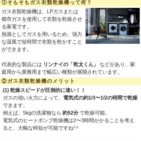
①そもそもガス衣類乾燥機って何？
ガス衣類乾燥機は、
LPガス
または
都市ガス
を使用して衣類を乾燥させ
る家電です。
熱源としてガスを用いるため、強力
な温風で短時間で衣類を乾かすこと
ができます。
代表的な製品には
リンナイの「乾太くん」
などがあり、家
庭用から業務用まで幅広い種類が展開されています。
②ガス衣類乾燥機のメリット
(1) 乾燥スピードが圧倒的に速い！！
ガスの強い火力によって、
電気式の約1/3〜1/2の時間で乾燥
できます。
例えば、5kgの洗濯物なら
約52分
で乾燥可能。
電気式のヒートポンプ乾燥機は2〜3時間かかることを考え
ると、大幅な時短が可能ですね