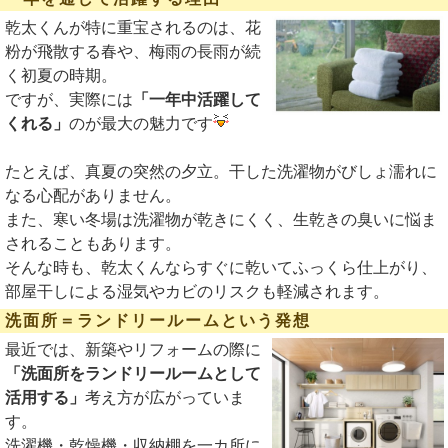
乾太くんが特に重宝されるのは、花
粉が飛散する春や、梅雨の長雨が続
く初夏の時期。
ですが、実際には
「一年中活躍して
くれる」
のが最大の魅力です
たとえば、真夏の突然の夕立。干した洗濯物がびしょ濡れに
なる心配がありません。
また、寒い冬場は洗濯物が乾きにくく、生乾きの臭いに悩ま
されることもあります。
そんな時も、乾太くんならすぐに乾いてふっくら仕上がり、
部屋干しによる湿気やカビのリスクも軽減されます。
洗面所＝ランドリールームという発想
最近では、新築やリフォームの際に
「洗面所をランドリールームとして
活用する」
考え方が広がっていま
す。
洗濯機・乾燥機・収納棚を一カ所に