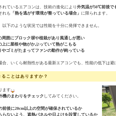
されているエアコンは、技術の進化により
外気温が50℃前後
それも
「熱を逃がす環境が整っている場合」
に限られます。
、以下のような状況では性能を十分に発揮できません。
の周囲にブロック塀や植栽があり風通しが悪い
の上に屋根や物がかぶっていて熱がこもる
りやゴミがたまってファンの動作が鈍っている
場合、いくら耐熱性がある最新エアコンでも、性能の低下は避
きることはありますか？
ります
外機のまわりをチェック
してみてください。
の前後に20cm以上の空間が確保されているか
もらないよう、遮熱パネルや日よけを設置しているか