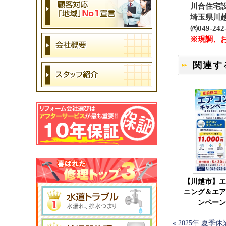
川合住宅設
埼玉県川越市
㈹049-2
※現調、
関連す
【川越市】エ
ニング＆エア
ンペーン
«
2025年 夏