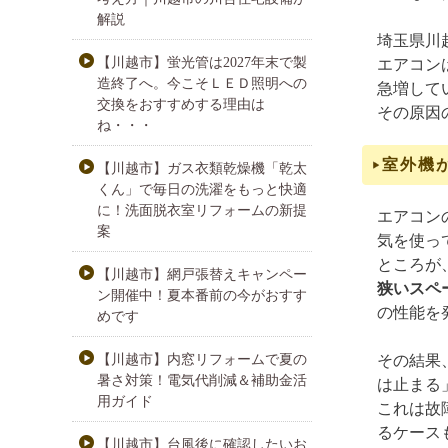
解説
埼玉県川
【川越市】蛍光管は2027年末で製
エアコン
造終了へ。今こそＬＥＤ照明への
急増して
交換をおすすめする理由は
その原因
ね・・・
室外機
【川越市】ガス衣類乾燥機「乾太
くん」で毎日の洗濯をもっと快適
に！洗面脱衣室リフォームの新提
エアコン
案
気を使っ
ところが
【川越市】網戸張替えキャンペー
狭いスペ
ン開催中！夏本番前の今がおすす
の性能を
めです
【川越市】内窓リフォームで夏の
その結果
暑さ対策！電気代削減＆補助金活
は止まる
用ガイド
これは故
る
ケース
【川越市】台風後に確認したいお