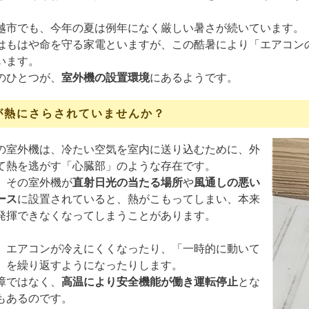
越市でも、今年の夏は例年になく厳しい暑さが続いています。
はもはや命を守る家電といますが、この酷暑により「エアコン
います。
のひとつが、
室外機の設置環境
にあるようです。
が熱にさらされていませんか？
の室外機は、冷たい空気を室内に送り込むために、外
て熱を逃がす「心臓部」のような存在です。
、その室外機が
直射日光の当たる場所
や
風通しの悪い
ース
に設置されていると、熱がこもってしまい、本来
発揮できなくなってしまうことがあります。
、エアコンが冷えにくくなったり、「一時的に動いて
」を繰り返すようになったりします。
障ではなく、
高温により安全機能が働き運転停止
とな
もあるのです。