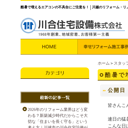
酷暑で増えるエアコンの不具合にご注意を！
川越のリフォーム・リ
│
ホーム
＞
スタッ
酷暑で
公開日・
皆さんこ
2026年のリフォーム業界はどう変
わる？新築減少時代だからこそ大
連日の猛
切な「住まいを長く守る」という
こんな日
考え方｜川越市の川合住宅設備が