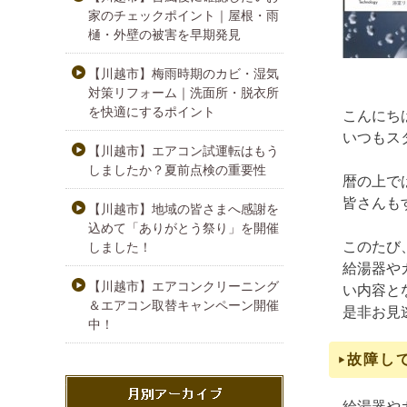
家のチェックポイント｜屋根・雨
樋・外壁の被害を早期発見
【川越市】梅雨時期のカビ・湿気
対策リフォーム｜洗面所・脱衣所
を快適にするポイント
こんにち
いつもス
【川越市】エアコン試運転はもう
しましたか？夏前点検の重要性
暦の上で
皆さんも
【川越市】地域の皆さまへ感謝を
込めて「ありがとう祭り」を開催
このたび
しました！
給湯器や
【川越市】エアコンクリーニング
い内容と
＆エアコン取替キャンペーン開催
是非お見
中！
故障し
給湯器や