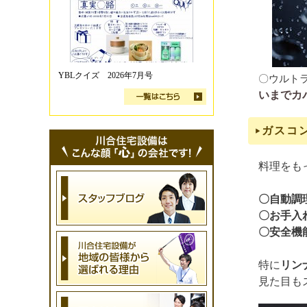
YBLクイズ 2026年7月号
〇ウルト
いまでカ
ガスコ
料理をも
〇自動調
〇お手入
〇安全機
特に
リン
見た目も