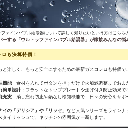
ラファインバブル給湯器について詳しく知りたいという方はこちら
バーする「ウルトラファインバブル給湯器」が家族みんなの悩
ンロも決算特価！
っと楽しく、もっと安全にするための最新ガスコンロも特価で
理機能
：食材を入れてボタンを押すだけで火加減調整までおま
れ簡単設計
：フラットなトッププレートや焦げ付き防止効果で
能充実
：消し忘れ防止や鍋なし検知機能で、日々の安心をサポ
ナイの「デリシア」や「リッセ」
など人気シリーズをラインナ
スタイリッシュで、キッチンの雰囲気が一新します。