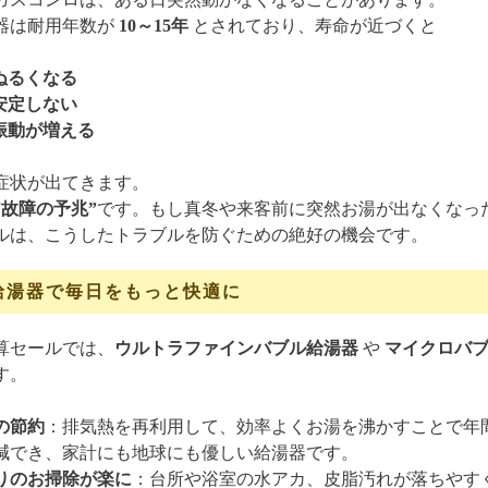
器は耐用年数が
10～15年
とされており、寿命が近づくと
ぬるくなる
安定しない
振動が増える
症状が出てきます。
“故障の予兆”
です。もし真冬や来客前に突然お湯が出なくなっ
ルは、こうしたトラブルを防ぐための絶好の機会です。
給湯器で毎日をもっと快適に
算セールでは、
ウルトラファインバブル給湯器
や
マイクロバ
す。
の節約
：排気熱を再利用して、効率よくお湯を沸かすことで年間
削減でき、家計にも地球にも優しい給湯器です。
りのお掃除が楽に
：台所や浴室の水アカ、皮脂汚れが落ちやす