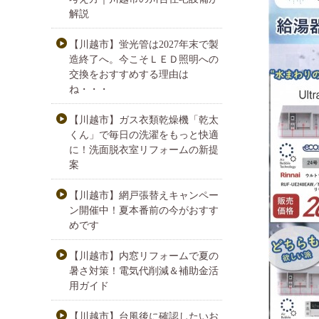
解説
【川越市】蛍光管は2027年末で製
造終了へ。今こそＬＥＤ照明への
交換をおすすめする理由は
ね・・・
【川越市】ガス衣類乾燥機「乾太
くん」で毎日の洗濯をもっと快適
に！洗面脱衣室リフォームの新提
案
【川越市】網戸張替えキャンペー
ン開催中！夏本番前の今がおすす
めです
【川越市】内窓リフォームで夏の
暑さ対策！電気代削減＆補助金活
用ガイド
【川越市】台風後に確認したいお