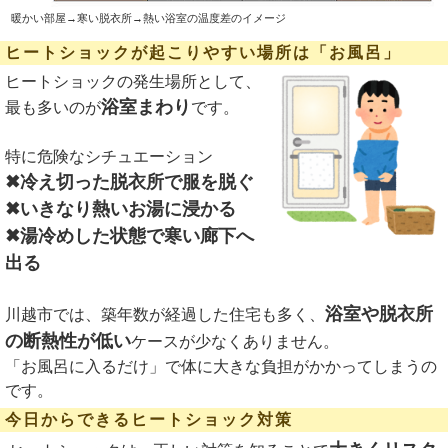
暖かい部屋→寒い脱衣所→熱い浴室の温度差のイメージ
ヒートショックが起こりやすい場所は「お風呂」
ヒートショックの発生場所として、
浴室まわり
最も多いのが
です。
特に危険なシチュエーション
✖冷え切った脱衣所で服を脱ぐ
✖いきなり熱いお湯に浸かる
✖湯冷めした状態で寒い廊下へ
出る
浴室や脱衣所
川越市では、築年数が経過した住宅も多く、
の断熱性が低い
ケースが少なくありません。
「お風呂に入るだけ」で体に大きな負担がかかってしまうの
です。
今日からできるヒートショック対策