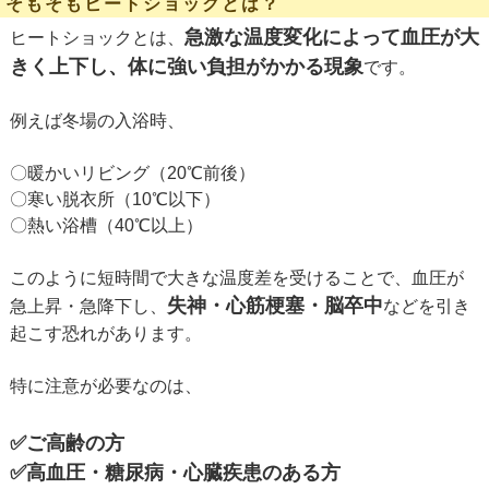
そもそもヒートショックとは？
急激な温度変化によって血圧が大
ヒートショックとは、
きく上下し、体に強い負担がかかる現象
です。
例えば冬場の入浴時、
〇暖かいリビング（20℃前後）
〇寒い脱衣所（10℃以下）
〇熱い浴槽（40℃以上）
このように短時間で大きな温度差を受けることで、血圧が
失神・心筋梗塞・脳卒中
急上昇・急降下し、
などを引き
起こす恐れがあります。
特に注意が必要なのは、
✅ご高齢の方
✅高血圧・糖尿病・心臓疾患のある方