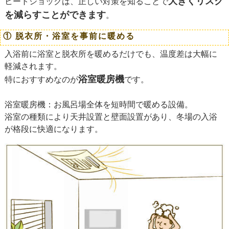
大きくリスク
ヒートショックは、正しい対策を知ることで
を減らすことができます
。
① 脱衣所・浴室を事前に暖める
入浴前に浴室と脱衣所を暖めるだけでも、温度差は大幅に
軽減されます。
浴室暖房機
特におすすめなのが
です。
浴室暖房機：お風呂場全体を短時間で暖める設備。
浴室の種類により天井設置と壁面設置があり、冬場の入浴
が格段に快適になります。