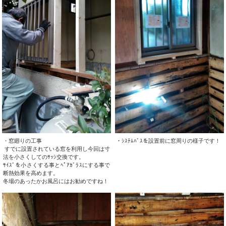
・窓廻りの工事
・ｼｽﾃﾑﾊﾞｽを設置前に窓周りの様子です！
すでに設置されている窓を利用し今回は寸
法を小さくしてのｻｯｼ交換です。
ｻｲｽﾞを小さくする事とﾍﾟｱｶﾞﾗｽにする事で
断熱効果を高めます。
冬場のあったかお風呂にはお勧めですね！