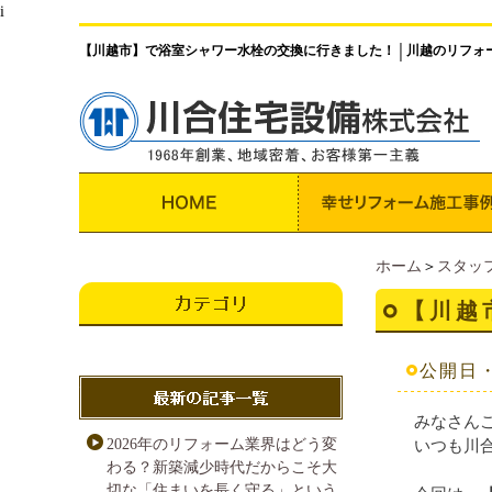
i
【川越市】で浴室シャワー水栓の交換に行きました！
川越のリフォ
│
ホーム
＞
スタッ
【川越
公開日・・
みなさん
2026年のリフォーム業界はどう変
いつも川合
わる？新築減少時代だからこそ大
切な「住まいを長く守る」という