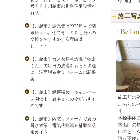
今回は、
考え方｜川越市の川合住宅設備が
解説
施工写
【川越市】蛍光管は2027年末で製
造終了へ。今こそＬＥＤ照明への
交換をおすすめする理由は
ね・・・
【川越市】ガス衣類乾燥機「乾太
くん」で毎日の洗濯をもっと快適
に！洗面脱衣室リフォームの新提
案
【川越市】網戸張替えキャンペー
施工前の
ン開催中！夏本番前の今がおすす
こちらの
めです
す。
水栓本体
【川越市】内窓リフォームで夏の
水出口の
暑さ対策！電気代削減＆補助金活
いのと、
用ガイド
除が不便