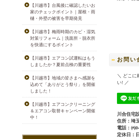
【川越市】台風後に確認したいお
家のチェックポイント｜屋根・雨
樋・外壁の被害を早期発見
【川越市】梅雨時期のカビ・湿気
対策リフォーム｜洗面所・脱衣所
を快適にするポイント
【川越市】エアコン試運転はもう
お問い
しましたか？夏前点検の重要性
＼ どこ
【川越市】地域の皆さまへ感謝を
い! ／
込めて「ありがとう祭り」を開催
しました！
【川越市】エアコンクリーニング
＆エアコン取替キャンペーン開催
川合住宅
中！
住所：埼玉
電話：㈹049
定休日：